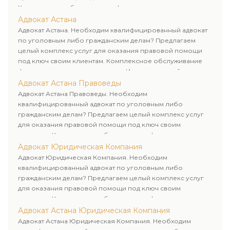
Комплексное обслуживание физических и юридических
лиц. Индивидуальный подход к каждому клиенту.
Адвокат Астана
Адвокат Астана. Необходим квалифицированный адвокат
по уголовным либо гражданским делам? Предлагаем
целый комплекс услуг для оказания правовой помощи
под ключ своим клиентам. Комплексное обслуживание
физических и юридических лиц. Индивидуальный подход к
каждому клиенту.
Адвокат Астана Правоведы
Адвокат Астана Правоведы. Необходим
квалифицированный адвокат по уголовным либо
гражданским делам? Предлагаем целый комплекс услуг
для оказания правовой помощи под ключ своим
клиентам. Комплексное обслуживание физических и
юридических лиц. Индивидуальный подход к каждому
Адвокат Юридическая Компания
клиенту.
Адвокат Юридическая Компания. Необходим
квалифицированный адвокат по уголовным либо
гражданским делам? Предлагаем целый комплекс услуг
для оказания правовой помощи под ключ своим
клиентам. Комплексное обслуживание физических и
юридических лиц. Индивидуальный подход к каждому
Адвокат Астана Юридическая Компания
клиенту.
Адвокат Астана Юридическая Компания. Необходим