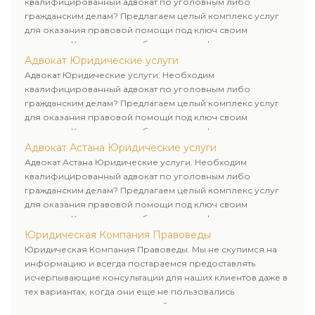
квалифицированный адвокат по уголовным либо
гражданским делам? Предлагаем целый комплекс услуг
для оказания правовой помощи под ключ своим
клиентам. Комплексное обслуживание физических и
юридических лиц. Индивидуальный подход к каждому
Адвокат Юридические услуги
клиенту.
Адвокат Юридические услуги. Необходим
квалифицированный адвокат по уголовным либо
гражданским делам? Предлагаем целый комплекс услуг
для оказания правовой помощи под ключ своим
клиентам. Комплексное обслуживание физических и
юридических лиц. Индивидуальный подход к каждому
Адвокат Астана Юридические услуги
клиенту.
Адвокат Астана Юридические услуги. Необходим
квалифицированный адвокат по уголовным либо
гражданским делам? Предлагаем целый комплекс услуг
для оказания правовой помощи под ключ своим
клиентам. Комплексное обслуживание физических и
юридических лиц. Индивидуальный подход к каждому
Юридическая Компания Правоведы
клиенту.
Юридическая Компания Правоведы. Мы не скупимся на
информацию и всегда постараемся предоставлять
исчерпывающие консультации для наших клиентов даже в
тех вариантах, когда они еще не пользовались
юридическими услугами нашей компании.