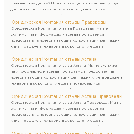
гражданским делам? Предлагаем целый комплекс услуг
для оказания правовой помощи под ключ своим
клиентам. Комплексное обслуживание физических и
юридических лиц. Индивидуальный подход к каждому
Юридическая Компания отзывы Правоведы
клиенту.
Юридическая Компания отзывы Правоведы. Мы не
скупимся на информацию и всегда постараемся
предоставлять исчерпывающие консультации для наших
клиентов даже в тех вариантах, когда они еще не
пользовались юридическими услугами нашей компании.
Юридическая Компания отзывы Астана
Юридическая Компания отзывы Астана. Мы не скупимся
на информацию и всегда постараемся предоставлять
исчерпывающие консультации для наших клиентов даже в
тех вариантах, когда они еще не пользовались
юридическими услугами нашей компании.
Юридическая Компания отзывы Астана Правоведы
Юридическая Компания отзывы Астана Правоведы. Мы не
скупимся на информацию и всегда постараемся
предоставлять исчерпывающие консультации для наших
клиентов даже в тех вариантах, когда они еще не
пользовались юридическими услугами нашей компании.
Юридическая Компания отзывы Юридическая