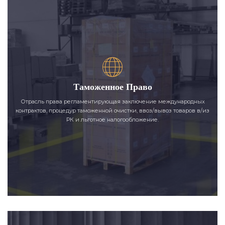
Таможенное Право
Отрасль права регламентирующая заключение международных
контрактов, процедур таможенной очистки, ввоз/вывоз товаров в/из
РК и льготное налогообложение.