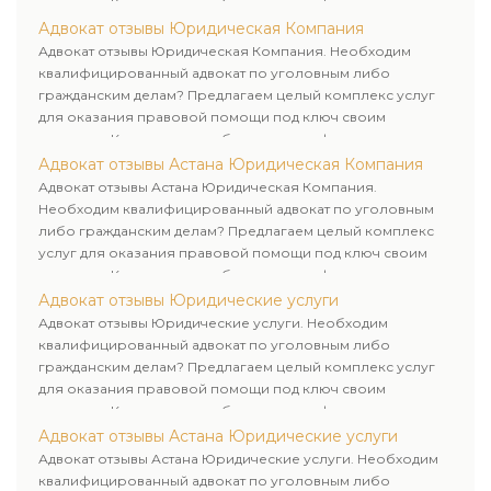
клиентам. Комплексное обслуживание физических и
юридических лиц. Индивидуальный подход к каждому
Адвокат отзывы Юридическая Компания
клиенту.
Адвокат отзывы Юридическая Компания. Необходим
квалифицированный адвокат по уголовным либо
гражданским делам? Предлагаем целый комплекс услуг
для оказания правовой помощи под ключ своим
клиентам. Комплексное обслуживание физических и
юридических лиц. Индивидуальный подход к каждому
Адвокат отзывы Астана Юридическая Компания
клиенту.
Адвокат отзывы Астана Юридическая Компания.
Необходим квалифицированный адвокат по уголовным
либо гражданским делам? Предлагаем целый комплекс
услуг для оказания правовой помощи под ключ своим
клиентам. Комплексное обслуживание физических и
юридических лиц. Индивидуальный подход к каждому
Адвокат отзывы Юридические услуги
клиенту.
Адвокат отзывы Юридические услуги. Необходим
квалифицированный адвокат по уголовным либо
гражданским делам? Предлагаем целый комплекс услуг
для оказания правовой помощи под ключ своим
клиентам. Комплексное обслуживание физических и
юридических лиц. Индивидуальный подход к каждому
Адвокат отзывы Астана Юридические услуги
клиенту.
Адвокат отзывы Астана Юридические услуги. Необходим
квалифицированный адвокат по уголовным либо