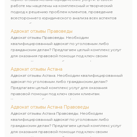
работе мы нацелены на комплексный и творческий
подход к решению проблем клиентов, проведение
всестороннего юридического анализа всех аспектов
дела и выбор рационального пути для его успешного
завершения.
Адвокат отзывы Правоведы
Адвокат отзывы Правоведы. Необходим
квалифицированный адвокат по уголовным либо
гражданским делам? Предлагаем целый комплекс услуг
для оказания правовой помощи под ключ своим
клиентам. Комплексное обслуживание физических и
юридических лиц. Индивидуальный подход к каждому
Адвокат отзывы Астана
клиенту.
Адвокат отзывы Астана. Необходим квалифицированный
адвокат по уголовным либо гражданским делам?
Предлагаем целый комплекс услуг для оказания
правовой помощи под ключ своим клиентам.
Комплексное обслуживание физических и юридических
лиц. Индивидуальный подход к каждому клиенту.
Адвокат отзывы Астана Правоведы
Адвокат отзывы Астана Правоведы. Необходим
квалифицированный адвокат по уголовным либо
гражданским делам? Предлагаем целый комплекс услуг
для оказания правовой помощи под ключ своим