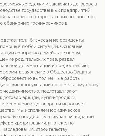
севозможные сделки и заключать договора в
ководстве государственных предприятий,
ой расправы со стороны своих оппонентов.
по обвинению госчиновников в
едставители бизнеса и не резиденты.
а помощь в любой ситуации. Основные
ьтации сообразно семейным спорам,
шение родительских прав, раздел
 правовой документации и предоставляют
 оформить заявление в Общество Защиты
едобросовестно выполненные работы,
идические консультации по земельному праву
 с недвижимостью, подготавливают
 договор аренды, купли-продажи,
 и исполнении договоров и исполняет
ущество. Мы исполняем юридическое
правовую поддержку в случае ликвидации
 сфере кредитования, ипотеке, по
 наследования, строительству,
м Ваши интересы в суде всех инстанций.