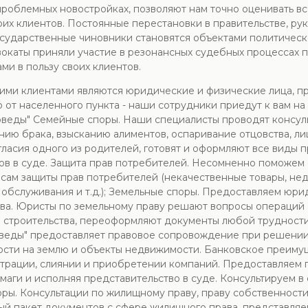
 проблемных новостройках, позволяют нам точно оценивать в
оих клиентов. Постоянные перестановки в правительстве, ру
государственные чиновники становятся объектами политическ
окаты приняли участие в резонансных судебных процессах 
ми в пользу своих клиентов.
ими клиентами являются юридические и физические лица, пр
 от населенного пункта - наши сотрудники приедут к вам н
оведы" Семейные споры. Наши специалисты проводят консул
ю брака, взысканию алиментов, оспаривание отцовства, ли
гласия одного из родителей, готовят и оформляют все виды
ов в суде. Защита прав потребителей. Несомненно поможем
осам защиты прав потребителей (некачественные товары, н
 обслуживания и т.д.); Земельные споры. Предоставляем юр
рава. Юристы по земельному праву решают вопросы операций
строительства, переоформляют документы любой трудности:
воведы" предоставляет правовое сопровождение при решении
ости на землю и объекты недвижимости. Банковское преим
трации, слиянии и приобретении компаний. Предоставляем 
маги и исполняя представительство в суде. Консультируем в
ы. Консультации по жилищному праву, праву собственности,
ый пакет документов с сфере жилищного права, представляе