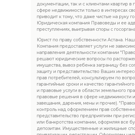
документации, так и с клиентами квартир в
сфере недвижимости только в интересах св
приводит к тому, что даже чистые на руку 
Юридическая компания Правоведы и ее адв
преступлениях, выигрывая споры с госоргана
Юрист по праву собственности Астана. Наш
Компания предоставляет услуги не зависимо
направления деятельности компании "Прав
решают юридические вопросы по расторжени
имущества, вывоз ребенка заграницу без со
защиту и представительство Ваших интерес
прав потребителей, консультируем по вопр
гарантийные сроки и качество гарантийного
и правовые услуги в области земельного п
правовые решения в сфере недвижимости и 
завещания, дарения, мены и прочие). "Пра
контроль над оформлением прав собственн
представительство предприятиям при регис
или банкротства компании, оформляя все бу
депозитам. Имущественные и жилищные спор
приватизации, регистрации. Оформляем цел